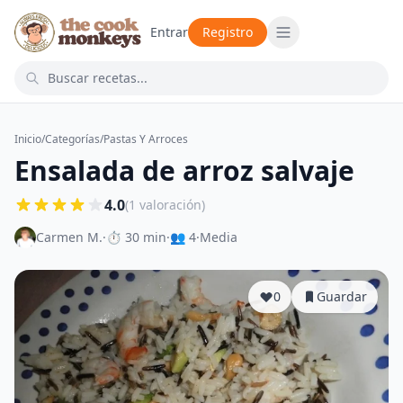
Entrar
Registro
Inicio
/
Categorías
/
Pastas Y Arroces
Ensalada de arroz salvaje
4.0
(1 valoración)
Carmen M.
·
⏱ 30 min
·
👥 4
·
Media
0
Guardar