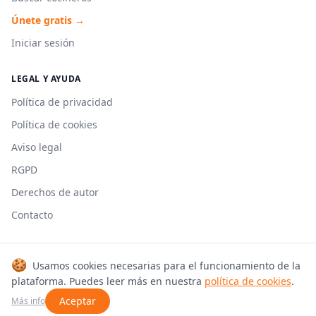
Únete gratis →
Iniciar sesión
LEGAL Y AYUDA
Política de privacidad
Política de cookies
Aviso legal
RGPD
Derechos de autor
Contacto
🍪
Usamos cookies necesarias para el funcionamiento de la
© 2026 Cookmonkeys. Todos los derechos reservados.
plataforma. Puedes leer más en nuestra
política de cookies
.
Hecho con 🍳 en España
Aceptar
Más info