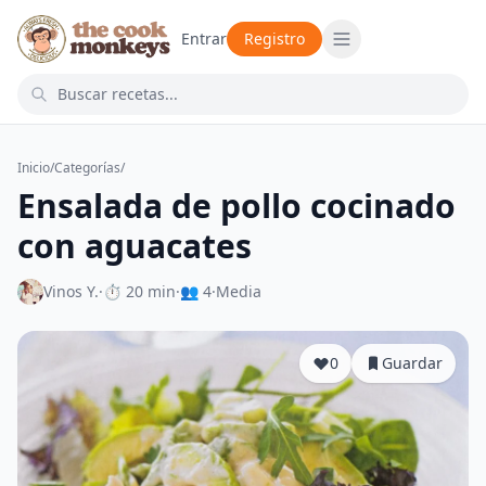
Entrar
Registro
Inicio
/
Categorías
/
Ensalada de pollo cocinado
con aguacates
Vinos Y.
·
⏱ 20 min
·
👥 4
·
Media
0
Guardar