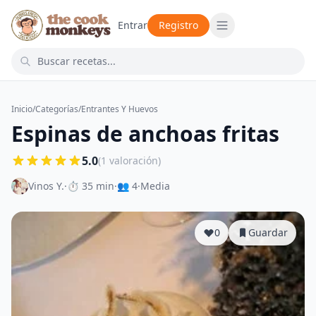
Entrar
Registro
Inicio
/
Categorías
/
Entrantes Y Huevos
Espinas de anchoas fritas
5.0
(1 valoración)
Vinos Y.
·
⏱ 35 min
·
👥 4
·
Media
0
Guardar