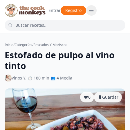
Entrar
Registro
Inicio
/
Categorías
/
Pescados Y Mariscos
Estofado de pulpo al vino
tinto
Vinos Y.
·
⏱ 180 min
·
👥 4
·
Media
0
Guardar