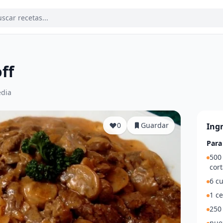
ff
dia
0
Guardar
Ing
Para
500 
cort
6 c
1 c
250
nue