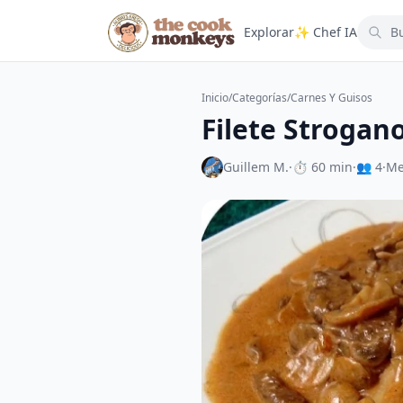
Explorar
✨ Chef IA
Inicio
/
Categorías
/
Carnes Y Guisos
Filete Strogano
Guillem M.
·
⏱ 60 min
·
👥 4
·
Me