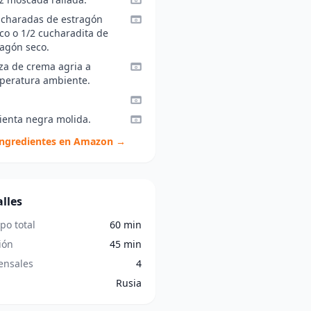
ucharadas de estragón
co o 1/2 cucharadita de
ragón seco.
aza de crema agria a
peratura ambiente.
ienta negra molida.
ingredientes en Amazon →
lles
po total
60 min
ión
45 min
nsales
4
Rusia