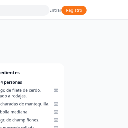
Entrar
Registro
redientes
 4 personas
gr. de filete de cerdo,
ado a rodajas.
ucharadas de mantequilla.
ebolla mediana.
 gr. de champiñones.
z moscada rallada.