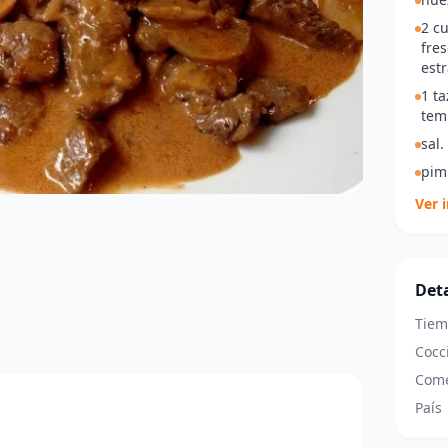
2 c
fres
est
1 t
tem
sal.
pim
Ver 
Deta
Tiem
Cocc
Come
País