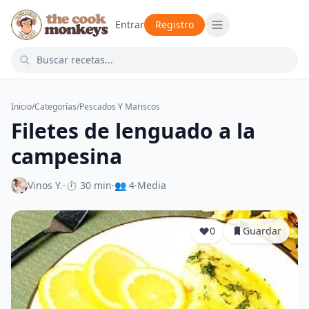
Entrar
Registro
Inicio
/
Categorías
/
Pescados Y Mariscos
Filetes de lenguado a la
campesina
Vinos Y.
·
⏱ 30 min
·
👥 4
·
Media
0
Guardar