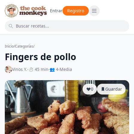
Entrar
Registro
Inicio
/
Categorías
/
Fingers de pollo
Vinos Y.
·
⏱ 45 min
·
👥 4
·
Media
0
Guardar