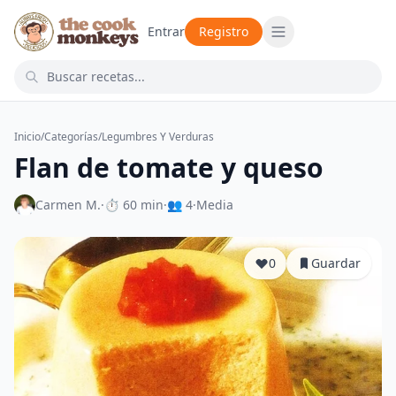
Entrar
Registro
Inicio
/
Categorías
/
Legumbres Y Verduras
Flan de tomate y queso
Carmen M.
·
⏱ 60 min
·
👥 4
·
Media
0
Guardar