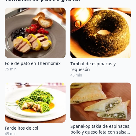
Foie de pato en Thermomix
Timbal de espinacas y
requesón
75 min
45 min
Spanakopitakia de espinacas,
Fardelitos de col
pollo y queso feta con salsa
45 min