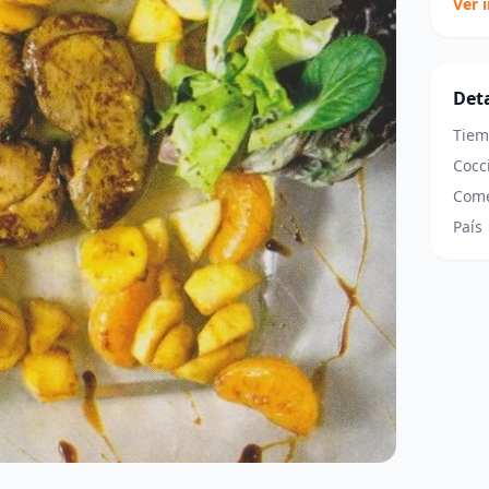
Ver 
Deta
Tiem
Cocc
Come
País