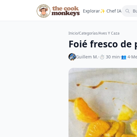
Explorar
✨ Chef IA
Inicio
/
Categorías
/
Aves Y Caza
Foié fresco de
Guillem M.
·
⏱ 30 min
·
👥 4
·
Me