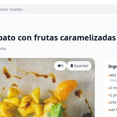
 pato con frutas caramelizadas
dia
0
Guardar
Ing
400 
filet
2 m
2 pl
250
sal