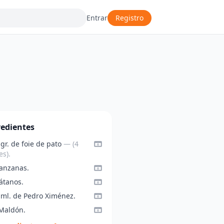
Entrar
Registro
redientes
gr. de foie de pato
— (4
es).
anzanas.
átanos.
 ml. de Pedro Ximénez.
 Maldón.