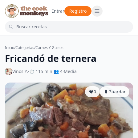
Entrar
Registro
Inicio
/
Categorías
/
Carnes Y Guisos
Fricandó de ternera
Vinos Y.
·
⏱ 115 min
·
👥 4
·
Media
0
Guardar