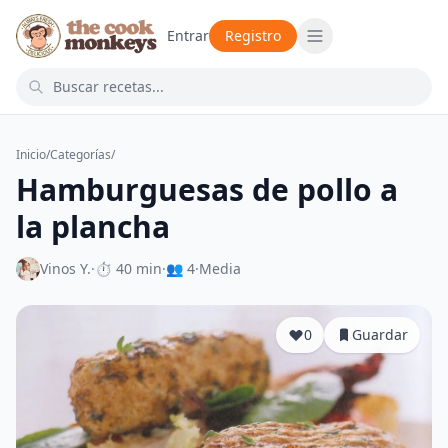
Entrar
Registro
Inicio
/
Categorías
/
Hamburguesas de pollo a
la plancha
Vinos Y.
·
⏱ 40 min
·
👥 4
·
Media
0
Guardar