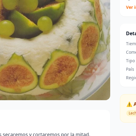
Ver 
Deta
Tiem
Come
Tipo
País
Regi
⚠️ 
Lec
s secaremos y cortaremos por la mitad.