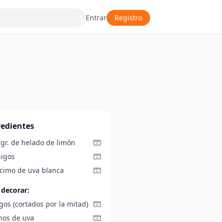
Entrar
Registro
redientes
 gr. de helado de limón
higos
acimo de uva blanca
 decorar:
gos (cortados por la mitad)
nos de uva