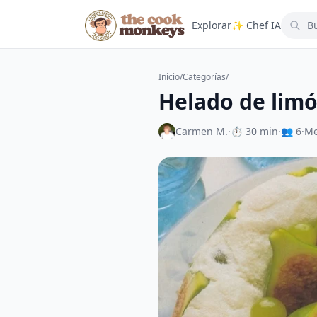
Explorar
✨ Chef IA
Inicio
/
Categorías
/
Helado de limó
Carmen M.
·
⏱ 30 min
·
👥 6
·
Me