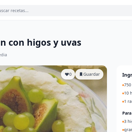
n con higos y uvas
dia
0
Guardar
Ing
750
10 
1 r
Para
3 hi
gra