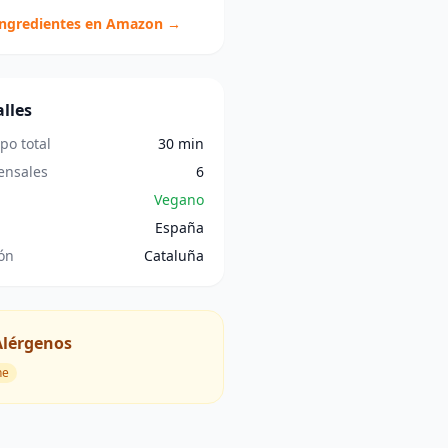
ingredientes en Amazon →
lles
po total
30 min
nsales
6
Vegano
España
ón
Cataluña
Alérgenos
he