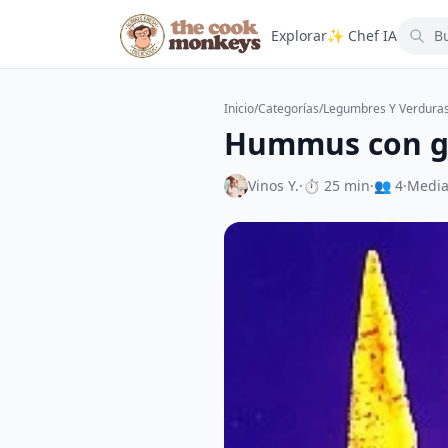
Explorar
✨ Chef IA
Inicio
/
Categorías
/
Legumbres Y Verdura
Hummus con ga
Vinos Y.
·
⏱ 25 min
·
👥 4
·
Medi