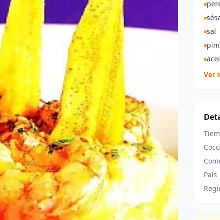
pere
sés
sal
pim
acei
Ver 
Deta
Tiem
Cocc
Come
País
Regi