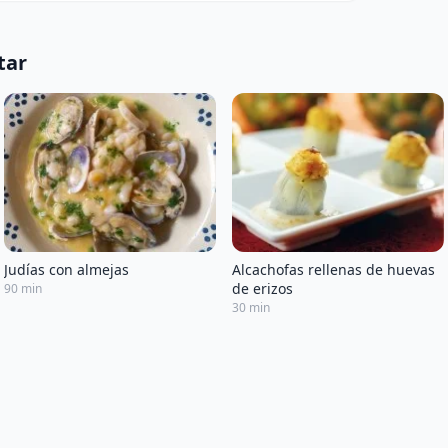
tar
Alcachofas rellenas de huevas
Judías con almejas
de erizos
90 min
30 min