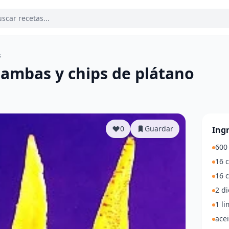
s
mbas y chips de plátano
a
0
Guardar
Ing
600
16 
16 
2 di
1 l
ace