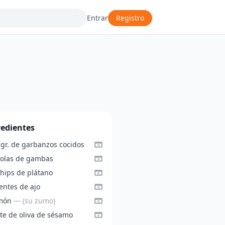
Entrar
Registro
redientes
 gr. de garbanzos cocidos
colas de gambas
chips de plátano
entes de ajo
imón
— (su zumo)
ite de oliva de sésamo