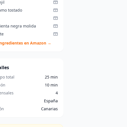
jil
amo tostado
ienta negra molida
te
ingredientes en Amazon →
lles
po total
25 min
ión
10 min
nsales
4
España
ón
Canarias