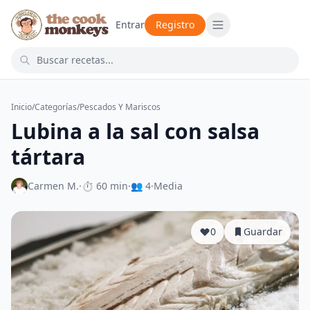
Entrar
Registro
Inicio
/
Categorías
/
Pescados Y Mariscos
Lubina a la sal con salsa
tártara
Carmen M.
·
⏱ 60 min
·
👥 4
·
Media
0
Guardar