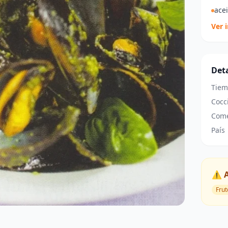
acei
Ver 
Deta
Tiem
Cocc
Come
País
⚠️ 
Frut