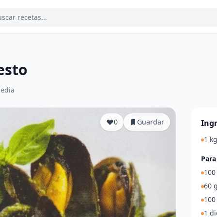
esto
edia
0
Guardar
Ing
1 kg
Para
100 
60 g
100
1 di