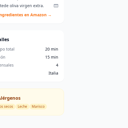
tede oliva virgen extra.
ingredientes en Amazon →
lles
po total
20 min
ión
15 min
nsales
4
Italia
Alérgenos
os secos
Leche
Marisco