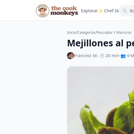
Explorar
✨ Chef IA
Inicio
/
Categorías
/
Pescados Y Mariscos
Mejillones al p
Francesc M.
·
⏱ 20 min
·
👥 4
·
M