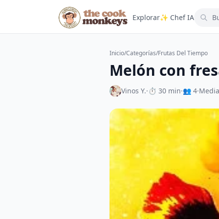
Explorar
✨ Chef IA
Inicio
/
Categorías
/
Frutas Del Tiempo
Melón con fres
Vinos Y.
·
⏱ 30 min
·
👥 4
·
Medi