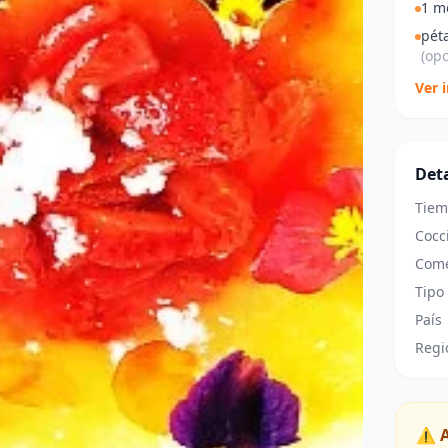
1 m
pét
(opc
Ver 
Deta
Tiem
Cocc
Come
Tipo
País
Regi
⚠️ 