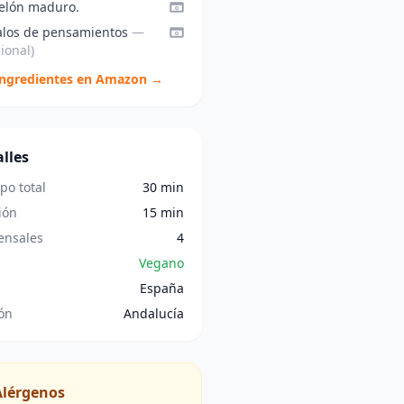
elón maduro.
alos de pensamientos
—
ional)
ingredientes en Amazon →
lles
po total
30 min
ión
15 min
nsales
4
Vegano
España
ón
Andalucía
Alérgenos