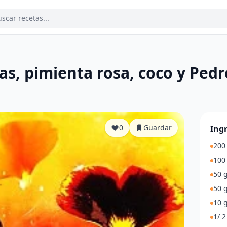
as, pimienta rosa, coco y Ped
a
0
Guardar
Ing
200
100 
50 g
50 g
10 g
1/ 2