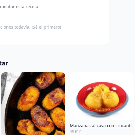
omentar esta receta.
aciones todavía. ¡Sé el primero!
tar
Manzanas al cava con crocanti
40 min