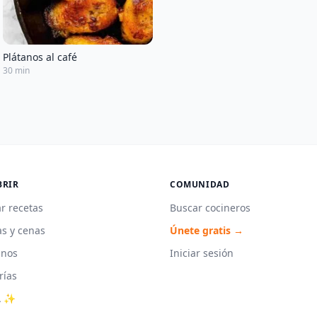
Plátanos al café
30 min
BRIR
COMUNIDAD
r recetas
Buscar cocineros
s y cenas
Únete gratis →
unos
Iniciar sesión
rías
A ✨