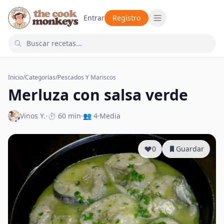
Entrar
Registro
Inicio
/
Categorías
/
Pescados Y Mariscos
Merluza con salsa verde
Vinos Y.
·
⏱ 60 min
·
👥 4
·
Media
0
Guardar