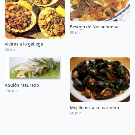
Besugo de Nochebuena
90 min
Vieiras a la gallega
30 min
Abulón rasurado
190 min
Mejillones a la marinera
60 min