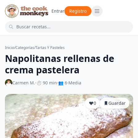
Entrar
Registro
Inicio
/
Categorías
/
Tartas Y Pasteles
Napolitanas rellenas de
crema pastelera
Carmen M.
·
⏱ 90 min
·
👥 6
·
Media
0
Guardar