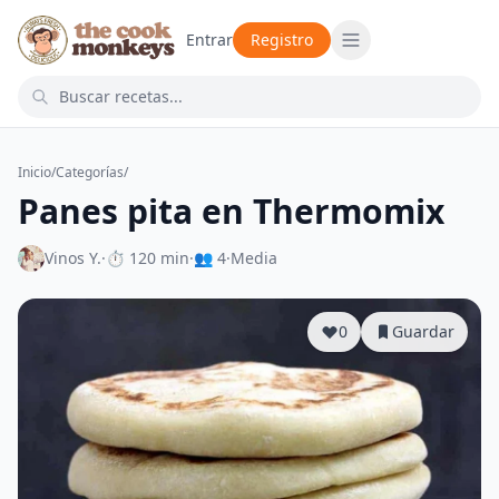
Entrar
Registro
Inicio
/
Categorías
/
Panes pita en Thermomix
Vinos Y.
·
⏱ 120 min
·
👥 4
·
Media
0
Guardar