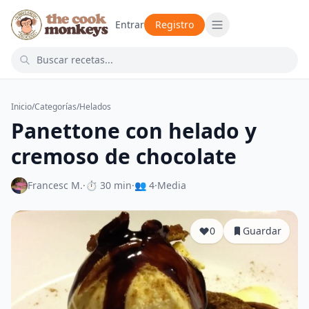
Entrar
Registro
Inicio
/
Categorías
/
Helados
Panettone con helado y
cremoso de chocolate
Francesc M.
·
⏱ 30 min
·
👥 4
·
Media
0
Guardar