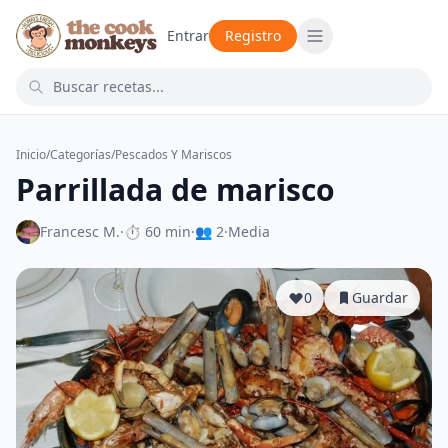
Entrar
Registro
Inicio
/
Categorías
/
Pescados Y Mariscos
Parrillada de marisco
Francesc M.
·
⏱ 60 min
·
👥 2
·
Media
0
Guardar