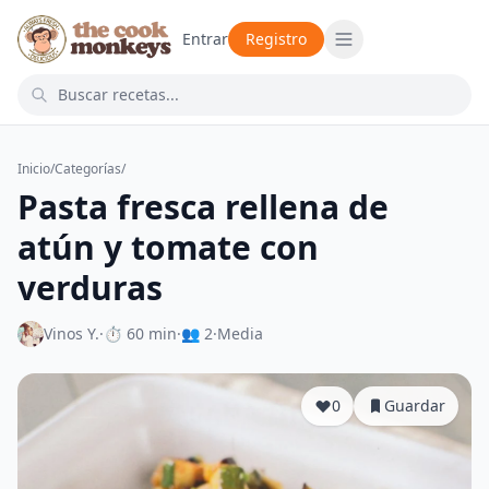
Entrar
Registro
Inicio
/
Categorías
/
Pasta fresca rellena de
atún y tomate con
verduras
Vinos Y.
·
⏱ 60 min
·
👥 2
·
Media
0
Guardar