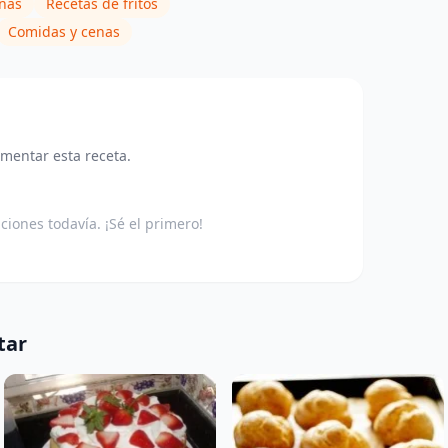
anas
Recetas de fritos
Comidas y cenas
omentar esta receta.
aciones todavía. ¡Sé el primero!
tar