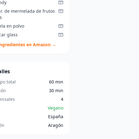
ndy
gr. de mermelada de frutos
s
ela en polvo
car glass
ingredientes en Amazon →
lles
po total
60 min
ión
30 min
nsales
4
Vegano
España
ón
Aragón