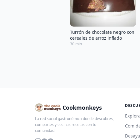
Turrón de chocolate negro con
cereales de arroz inflado
30 min
DESCU
Cookmonkeys
Explora
La red social gastronómica donde descubres,
compartes y cocinas recetas con tu
Comida
comunidad.
Desay