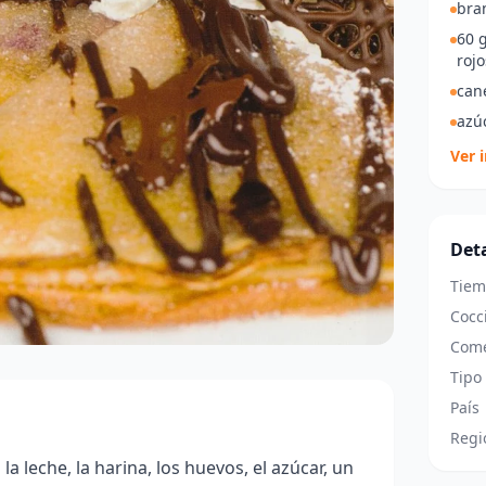
bra
60 
rojo
can
azú
Ver 
Deta
Tiem
Cocc
Come
Tipo
País
Regi
a leche, la harina, los huevos, el azúcar, un