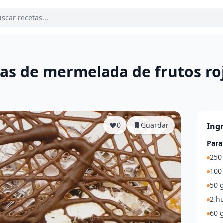
nas de mermelada de frutos ro
a
0
Guardar
Ing
Para
250 
100 
50 g
2 h
60 g