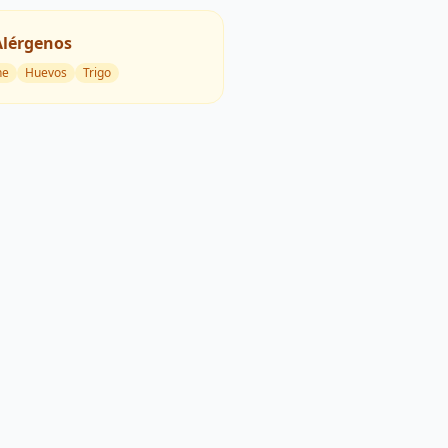
Alérgenos
he
Huevos
Trigo