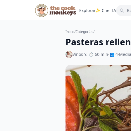
Explorar
✨ Chef IA
Inicio
/
Categorías
/
Pasteras relle
Vinos Y.
·
⏱ 60 min
·
👥 4
·
Medi