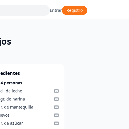
Entrar
Registro
jos
redientes
 4 personas
cl. de leche
gr. de harina
r. de mantequilla
uevos
r. de azúcar