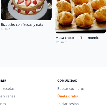
Bizcocho con fresas y nata
60 min
Masa choux en Thermomix
120 min
BRIR
COMUNIDAD
r recetas
Buscar cocineros
s y cenas
Únete gratis →
unos
Iniciar sesión