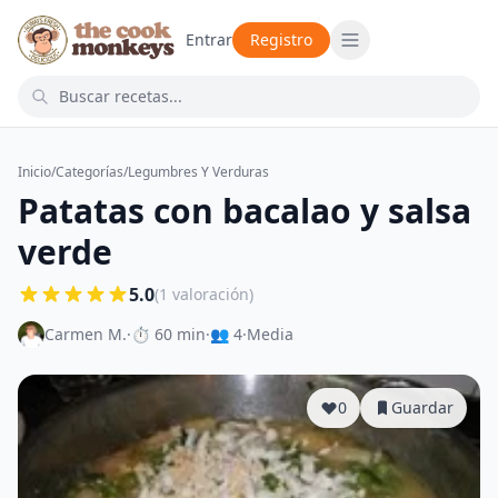
Entrar
Registro
Inicio
/
Categorías
/
Legumbres Y Verduras
Patatas con bacalao y salsa
verde
5.0
(1 valoración)
Carmen M.
·
⏱ 60 min
·
👥 4
·
Media
0
Guardar