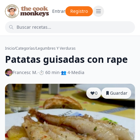
Entrar
Registro
Inicio
/
Categorías
/
Legumbres Y Verduras
Patatas guisadas con rape
Francesc M.
·
⏱ 60 min
·
👥 4
·
Media
0
Guardar