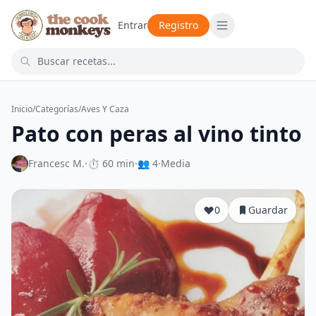
Entrar
Registro
Inicio
/
Categorías
/
Aves Y Caza
Pato con peras al vino tinto
Francesc M.
·
⏱ 60 min
·
👥 4
·
Media
0
Guardar