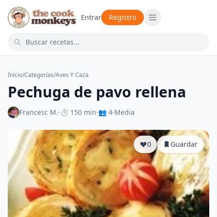
Entrar
Registro
Inicio
/
Categorías
/
Aves Y Caza
Pechuga de pavo rellena
Francesc M.
·
⏱ 150 min
·
👥 4
·
Media
0
Guardar