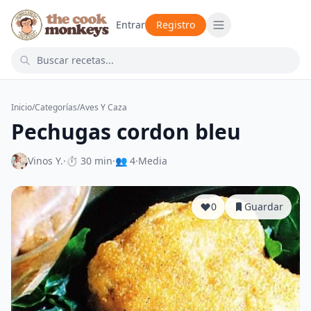
Entrar
Registro
Inicio
/
Categorías
/
Aves Y Caza
Pechugas cordon bleu
Vinos Y.
·
⏱ 30 min
·
👥 4
·
Media
0
Guardar