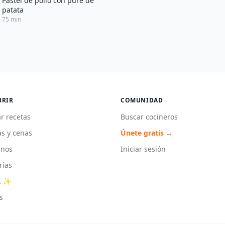
Pastel de pollo con puré de
patata
75 min
BRIR
COMUNIDAD
r recetas
Buscar cocineros
s y cenas
Únete gratis →
unos
Iniciar sesión
rías
A ✨
s