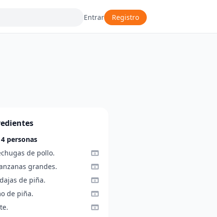
Entrar
Registro
redientes
 4 personas
echugas de pollo.
anzanas grandes.
dajas de piña.
o de piña.
te.