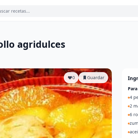
llo agridulces
a
0
Guardar
Ing
Para
4 p
2 m
6 ro
zum
acei