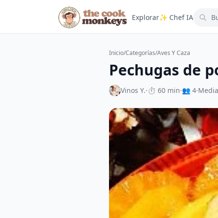
Explorar
✨ Chef IA
Inicio
/
Categorías
/
Aves Y Caza
Pechugas de po
Vinos Y.
·
⏱ 60 min
·
👥 4
·
Medi