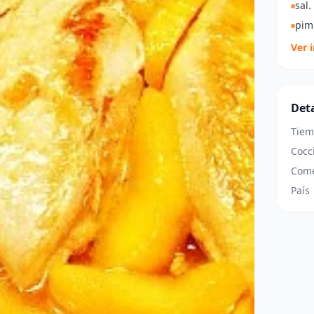
sal.
pim
Ver 
Deta
Tiem
Cocc
Come
País