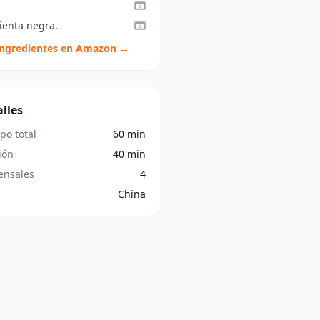
ienta negra.
ingredientes en Amazon →
lles
po total
60 min
ión
40 min
nsales
4
China