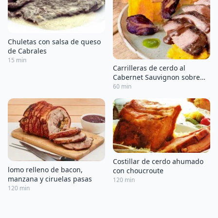
Chuletas con salsa de queso
de Cabrales
15 min
Carrilleras de cerdo al
Cabernet Sauvignon sobre
parmentier de boniato
60 min
Costillar de cerdo ahumado
lomo relleno de bacon,
con choucroute
manzana y ciruelas pasas
120 min
120 min