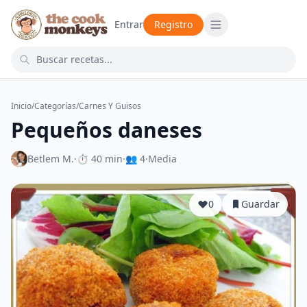
Entrar
Registro
Inicio
/
Categorías
/
Carnes Y Guisos
Pequeños daneses
Betlem M.
·
⏱ 40 min
·
👥 4
·
Media
0
Guardar