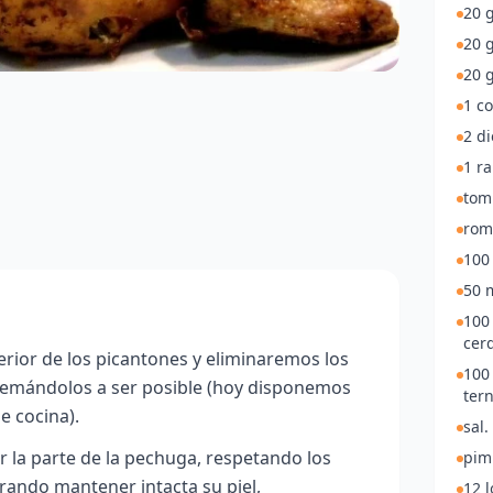
20 
20 g
20 g
1 co
2 di
1 ra
tomi
rom
100
50 m
100
cer
erior de los picantones y eliminaremos los
100
emándolos a ser posible (hoy disponemos
tern
e cocina).
sal.
 la parte de la pechuga, respetando los
pim
urando mantener intacta su piel,
12 