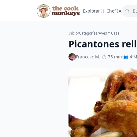
Explorar
✨ Chef IA
Inicio
/
Categorías
/
Aves Y Caza
Picantones rel
Francesc M.
·
⏱ 75 min
·
👥 4
·
M