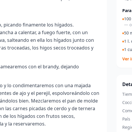
Para 
100
, picando finamente los hígados.
— o 
ncha a calentar, a fuego fuerte, con un
50 m
iva, salteando en ella los hígados junto con
1 l.
ras troceadas, los higos secos troceados y
1 c
Ver 
 flamearemos con el brandy, dejando
Deta
go y lo condimentaremos con una majada
ntes de ajo y el perejil, espolvoreándolo con
Tiem
lándolos bien. Mezclaremos el pan de molde
Cocc
n las carnes picadas de cerdo y de ternera
Come
n de los hígados con frutos secos,
País
la y la reservaremos.
Regi