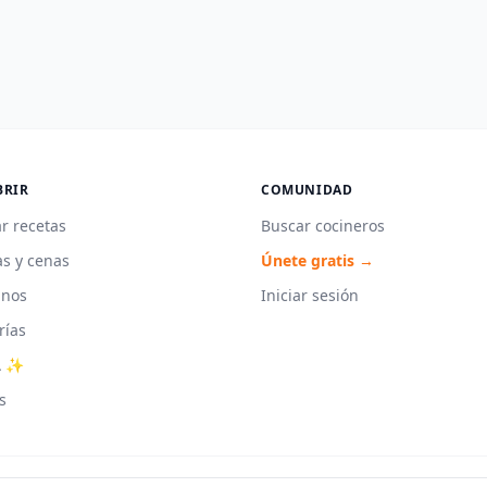
BRIR
COMUNIDAD
r recetas
Buscar cocineros
s y cenas
Únete gratis →
unos
Iniciar sesión
rías
A ✨
s