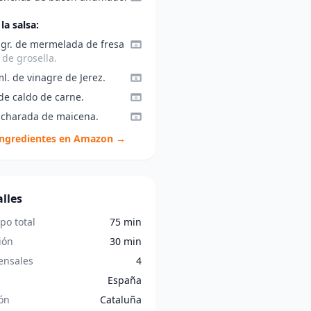
la salsa:
 gr. de mermelada de fresa
de grosella.
l. de vinagre de Jerez.
 de caldo de carne.
ucharada de maicena.
ingredientes en Amazon →
lles
po total
75 min
ión
30 min
nsales
4
España
ón
Cataluña