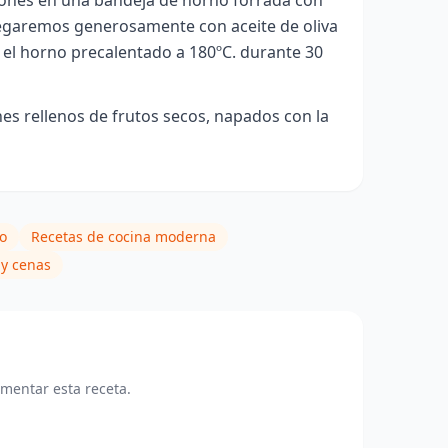
ones en una bandeja de horno forrada con
regaremos generosamente con aceite de oliva
 el horno precalentado a 180ºC. durante 30
es rellenos de frutos secos, napados con la
o
Recetas de cocina moderna
y cenas
omentar esta receta.