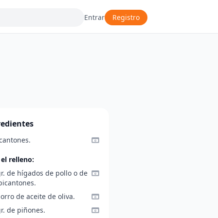
Entrar
Registro
redientes
icantones.
el relleno:
r. de hígados de pollo o de
picantones.
orro de aceite de oliva.
r. de piñones.