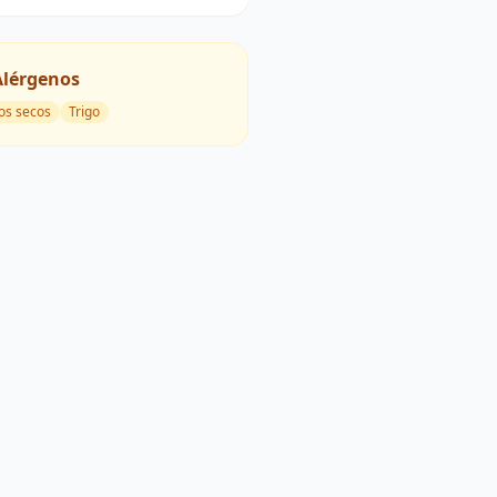
Alérgenos
os secos
Trigo