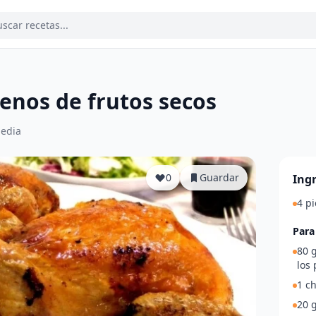
lenos de frutos secos
edia
0
Guardar
Ing
4 p
Para 
80 g
los 
1 ch
20 g