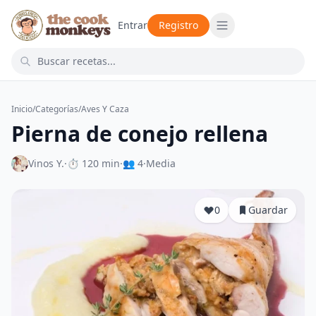
Entrar
Registro
Inicio
/
Categorías
/
Aves Y Caza
Pierna de conejo rellena
Vinos Y.
·
⏱ 120 min
·
👥 4
·
Media
0
Guardar