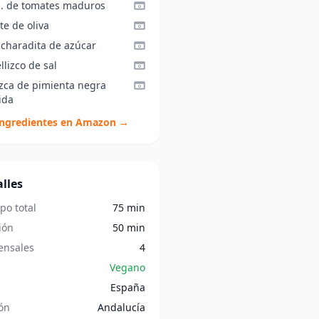
g. de tomates maduros
te de oliva
ucharadita de azúcar
llizco de sal
izca de pimienta negra
ida
ingredientes en Amazon →
lles
po total
75 min
ión
50 min
nsales
4
Vegano
España
ón
Andalucía