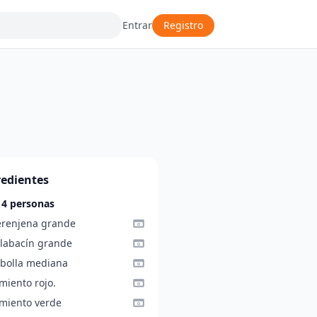
Entrar
Registro
redientes
 4 personas
erenjena grande
alabacín grande
ebolla mediana
miento rojo.
imiento verde