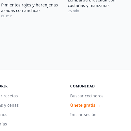
Pimientos rojos y berenjenas
castañas y manzanas
asadas con anchoas
75 min
60 min
BRIR
COMUNIDAD
r recetas
Buscar cocineros
s y cenas
Únete gratis →
unos
Iniciar sesión
rías