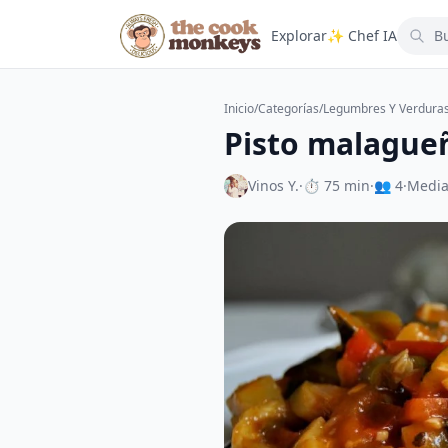
Explorar
✨ Chef IA
Inicio
/
Categorías
/
Legumbres Y Verdura
Pisto malague
Vinos Y.
·
⏱ 75 min
·
👥 4
·
Medi