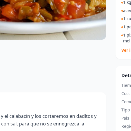
1 k
acei
1 c
1 pe
1 p
mol
Ver 
Deta
Tiem
Cocc
Come
Tipo
y el calabacín y los cortaremos en daditos y
País
con sal, para que no se ennegrezca la
Regi