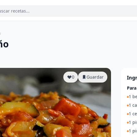
s
ño
a
0
Guardar
Ing
Para
1 b
1 c
1 c
1 pi
1 p