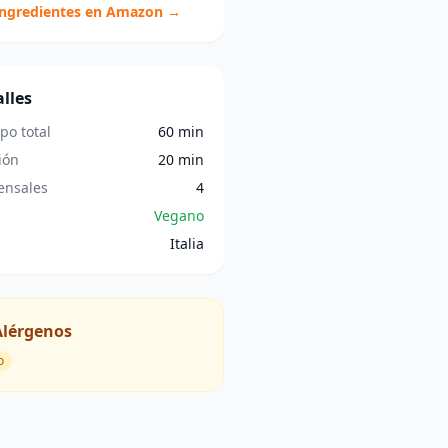
ingredientes en Amazon →
lles
po total
60 min
ión
20 min
nsales
4
Vegano
Italia
Alérgenos
o