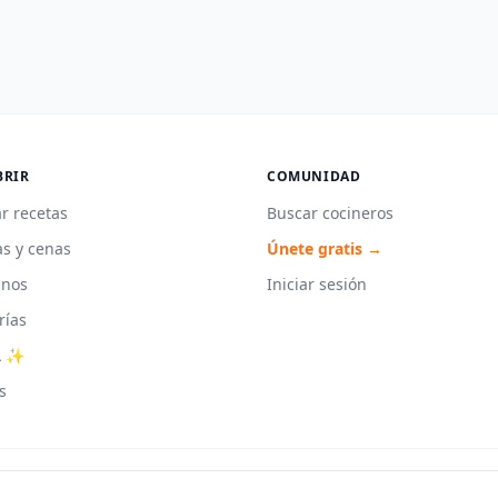
BRIR
COMUNIDAD
r recetas
Buscar cocineros
s y cenas
Únete gratis →
unos
Iniciar sesión
rías
A ✨
s