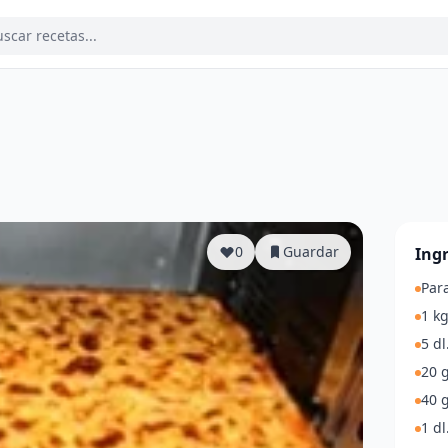
a
0
Guardar
Ing
Par
1 kg
5 d
20 g
40 
1 dl