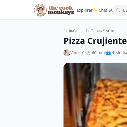
Explorar
✨ Chef IA
Inicio
/
Categorías
/
Pastas Y Arroces
Pizza Crujiente
Vinos Y.
·
⏱ 60 min
·
👥 4
·
Medi