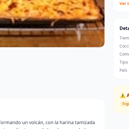
Ver 
Deta
Tiem
Cocc
Come
Tipo
País
⚠️ 
Trig
ormando un volcán, con la harina tamizada