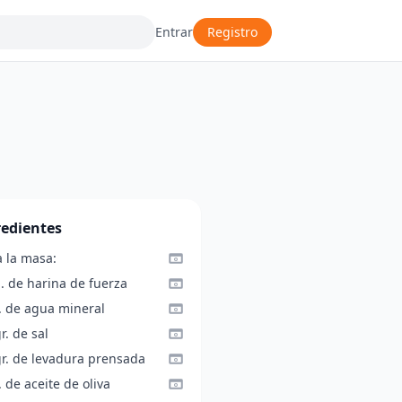
Entrar
Registro
redientes
a la masa:
. de harina de fuerza
l. de agua mineral
r. de sal
gr. de levadura prensada
. de aceite de oliva