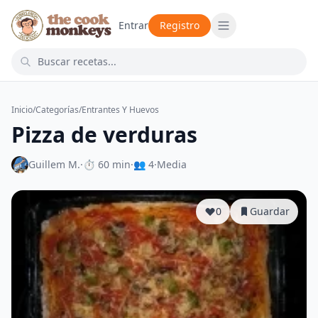
Entrar
Registro
Inicio
/
Categorías
/
Entrantes Y Huevos
Pizza de verduras
Guillem M.
·
⏱ 60 min
·
👥 4
·
Media
0
Guardar