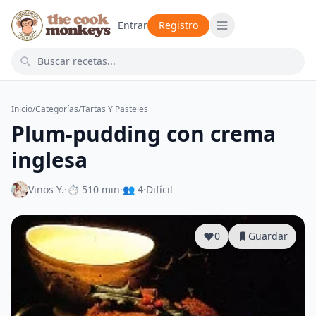
Entrar
Registro
Inicio
/
Categorías
/
Tartas Y Pasteles
Plum-pudding con crema
inglesa
Vinos Y.
·
⏱ 510 min
·
👥 4
·
Difícil
0
Guardar