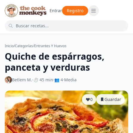
Entrar
Registro
Inicio
/
Categorías
/
Entrantes Y Huevos
Quiche de espárragos,
panceta y verduras
Betlem M.
·
⏱ 45 min
·
👥 4
·
Media
0
Guardar