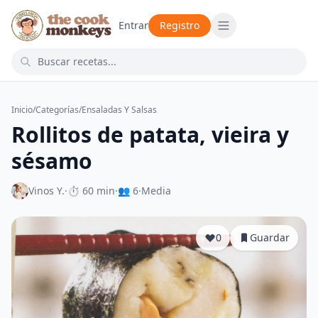
Entrar
Registro
Inicio
/
Categorías
/
Ensaladas Y Salsas
Rollitos de patata, vieira y
sésamo
Vinos Y.
·
⏱ 60 min
·
👥 6
·
Media
0
Guardar