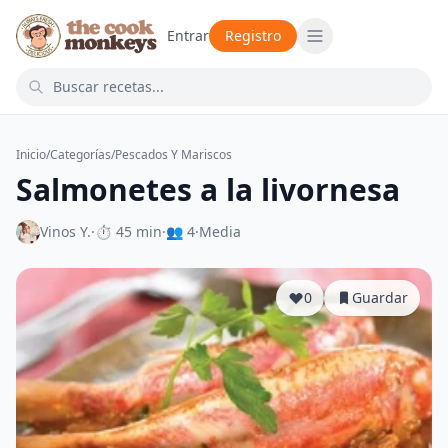
Entrar
Registro
Inicio
/
Categorías
/
Pescados Y Mariscos
Salmonetes a la livornesa
Vinos Y.
·
⏱ 45 min
·
👥 4
·
Media
0
Guardar