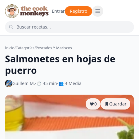
Entrar
Registro
Inicio
/
Categorías
/
Pescados Y Mariscos
Salmonetes en hojas de
puerro
Guillem M.
·
⏱ 45 min
·
👥 4
·
Media
0
Guardar