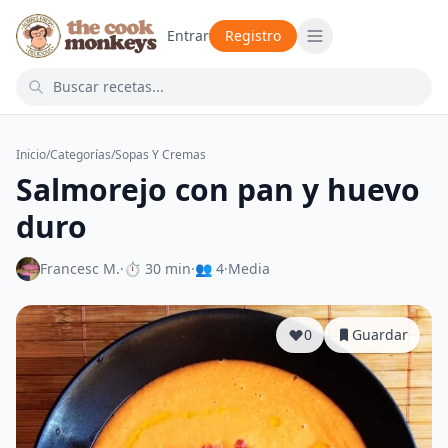
Entrar
Registro
Inicio
/
Categorías
/
Sopas Y Cremas
Salmorejo con pan y huevo
duro
Francesc M.
·
⏱ 30 min
·
👥 4
·
Media
0
Guardar