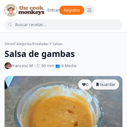
Entrar
Registro
Inicio
/
Categorías
/
Ensaladas Y Salsas
Salsa de gambas
Francesc M.
·
⏱ 30 min
·
👥 4
·
Media
0
Guardar