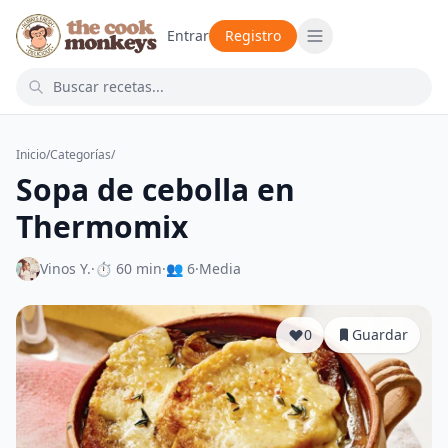
Entrar
Registro
Inicio
/
Categorías
/
Sopa de cebolla en
Thermomix
Vinos Y.
·
⏱ 60 min
·
👥 6
·
Media
0
Guardar