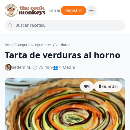
Entrar
Registro
Inicio
/
Categorías
/
Legumbres Y Verduras
Tarta de verduras al horno
Betlem M.
·
⏱ 75 min
·
👥 4
·
Media
0
Guardar