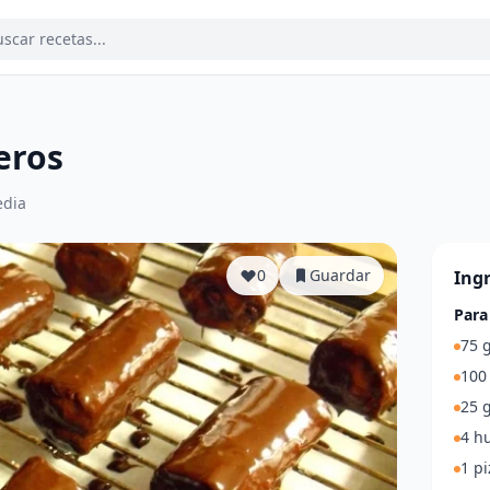
eros
dia
0
Guardar
Ing
Para
75 g
100 
25 g
4 h
1 pi