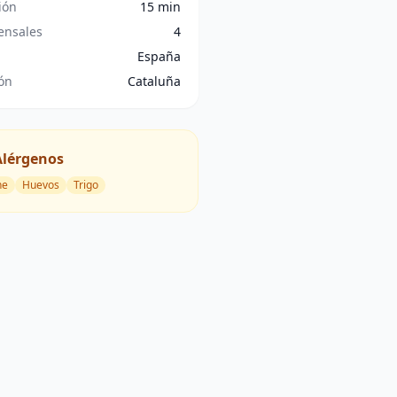
ión
15 min
nsales
4
España
ón
Cataluña
Alérgenos
he
Huevos
Trigo