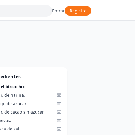
Entrar
Registro
redientes
 el bizcocho:
r. de harina.
gr. de azúcar.
r. de cacao sin azucar.
uevos.
zca de sal.