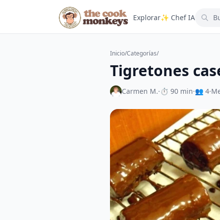
Explorar
✨ Chef IA
Inicio
/
Categorías
/
Tigretones cas
Carmen M.
·
⏱ 90 min
·
👥 4
·
Me