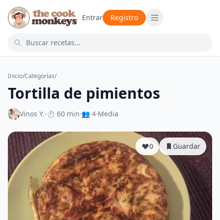
Entrar
Registro
Inicio
/
Categorías
/
Tortilla de pimientos
Vinos Y.
·
⏱ 60 min
·
👥 4
·
Media
0
Guardar