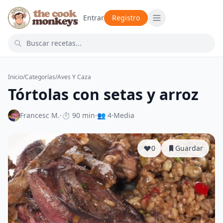
Entrar
Registro
Inicio
/
Categorías
/
Aves Y Caza
Tórtolas con setas y arroz
Francesc M.
·
⏱ 90 min
·
👥 4
·
Media
0
Guardar