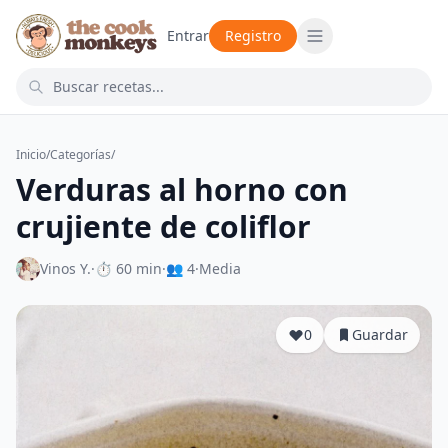
Entrar
Registro
Inicio
/
Categorías
/
Verduras al horno con
crujiente de coliflor
Vinos Y.
·
⏱ 60 min
·
👥 4
·
Media
0
Guardar