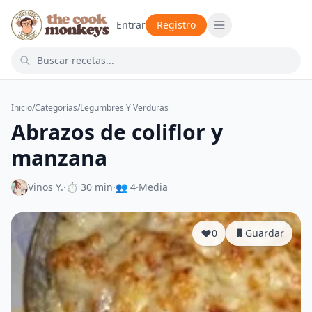
Entrar
Registro
Inicio
/
Categorías
/
Legumbres Y Verduras
Abrazos de coliflor y
manzana
Vinos Y.
·
⏱ 30 min
·
👥 4
·
Media
0
Guardar