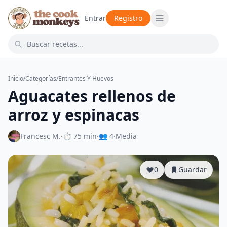
Entrar
Registro
Inicio
/
Categorías
/
Entrantes Y Huevos
Aguacates rellenos de
arroz y espinacas
Francesc M.
·
⏱ 75 min
·
👥 4
·
Media
0
Guardar